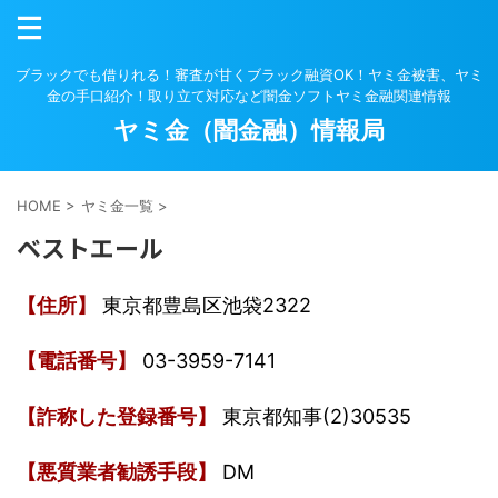
ブラックでも借りれる！審査が甘くブラック融資OK！ヤミ金被害、ヤミ
金の手口紹介！取り立て対応など闇金ソフトヤミ金融関連情報
ヤミ金（闇金融）情報局
HOME
>
ヤミ金一覧
>
ベストエール
【住所】
東京都豊島区池袋2322
【電話番号】
03-3959-7141
【詐称した登録番号】
東京都知事(2)30535
【悪質業者勧誘手段】
DM