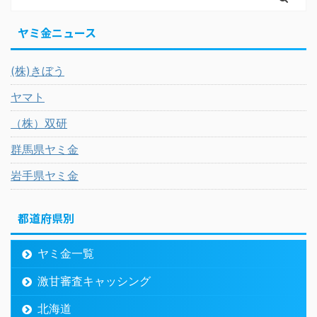
ヤミ金ニュース
(株)きぼう
ヤマト
（株）双研
群馬県ヤミ金
岩手県ヤミ金
都道府県別
ヤミ金一覧
激甘審査キャッシング
北海道