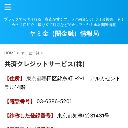
ブラックでも借りれる！審査が甘くブラック融資OK！ヤミ金被害、ヤミ
金の手口紹介！取り立て対応など闇金ソフトヤミ金融関連情報
ヤミ金（闇金融）情報局
HOME
>
ヤミ金一覧
>
共済クレジットサービス(株)
【住所】
東京都墨田区錦糸町1-2-1 アルカセント
ラル14階
【電話番号】
03-6386-5201
【詐称した登録番号】
東京都知事(2)31431号