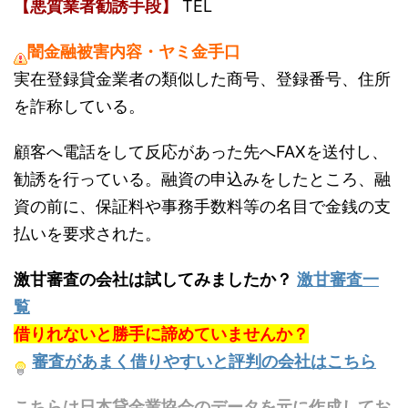
【悪質業者勧誘手段】
TEL
闇金融被害内容・ヤミ金手口
実在登録貸金業者の類似した商号、登録番号、住所
を詐称している。
顧客へ電話をして反応があった先へFAXを送付し、
勧誘を行っている。融資の申込みをしたところ、融
資の前に、保証料や事務手数料等の名目で金銭の支
払いを要求された。
激甘審査の会社は試してみましたか？
激甘審査一
覧
借りれないと勝手に諦めていませんか？
審査があまく借りやすいと評判の会社はこちら
こちらは日本貸金業協会のデータを元に作成してお