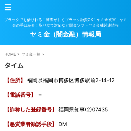
ブラックでも借りれる！審査が甘くブラック融資OK！ヤミ金被害、ヤミ
金の手口紹介！取り立て対応など闇金ソフトヤミ金融関連情報
ヤミ金（闇金融）情報局
HOME
>
ヤミ金一覧
>
タイム
【住所】
福岡県福岡市博多区博多駅前2-14-12
【電話番号】
＝
【詐称した登録番号】
福岡県知事(2)07435
【悪質業者勧誘手段】
DM