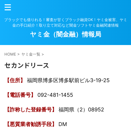
ブラックでも借りれる！審査が甘くブラック融資OK！ヤミ金被害、ヤミ
金の手口紹介！取り立て対応など闇金ソフトヤミ金融関連情報
ヤミ金（闇金融）情報局
HOME
>
ヤミ金一覧
>
セカンドリース
【住所】
福岡県博多区博多駅前ビル3-19-25
【電話番号】
092-481-1455
【詐称した登録番号】
福岡県（2）08952
【悪質業者勧誘手段】
DM