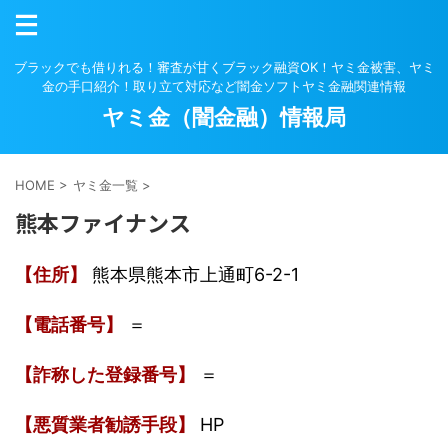
ブラックでも借りれる！審査が甘くブラック融資OK！ヤミ金被害、ヤミ
金の手口紹介！取り立て対応など闇金ソフトヤミ金融関連情報
ヤミ金（闇金融）情報局
HOME
>
ヤミ金一覧
>
熊本ファイナンス
【住所】
熊本県熊本市上通町6-2-1
【電話番号】
＝
【詐称した登録番号】
＝
【悪質業者勧誘手段】
HP