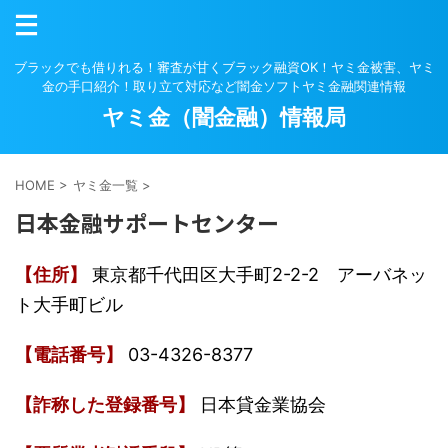
ブラックでも借りれる！審査が甘くブラック融資OK！ヤミ金被害、ヤミ
金の手口紹介！取り立て対応など闇金ソフトヤミ金融関連情報
ヤミ金（闇金融）情報局
HOME
>
ヤミ金一覧
>
日本金融サポートセンター
【住所】
東京都千代田区大手町2-2-2 アーバネッ
ト大手町ビル
【電話番号】
03-4326-8377
【詐称した登録番号】
日本貸金業協会