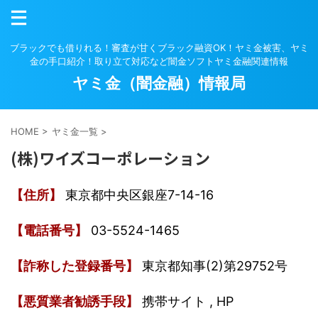
ブラックでも借りれる！審査が甘くブラック融資OK！ヤミ金被害、ヤミ
金の手口紹介！取り立て対応など闇金ソフトヤミ金融関連情報
ヤミ金（闇金融）情報局
HOME
>
ヤミ金一覧
>
(株)ワイズコーポレーション
【住所】
東京都中央区銀座7-14-16
【電話番号】
03-5524-1465
【詐称した登録番号】
東京都知事(2)第29752号
【悪質業者勧誘手段】
携帯サイト , HP