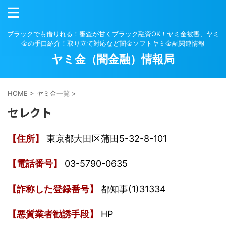
ブラックでも借りれる！審査が甘くブラック融資OK！ヤミ金被害、ヤミ
金の手口紹介！取り立て対応など闇金ソフトヤミ金融関連情報
ヤミ金（闇金融）情報局
HOME
>
ヤミ金一覧
>
セレクト
【住所】
東京都大田区蒲田5-32-8-101
【電話番号】
03-5790-0635
【詐称した登録番号】
都知事(1)31334
【悪質業者勧誘手段】
HP