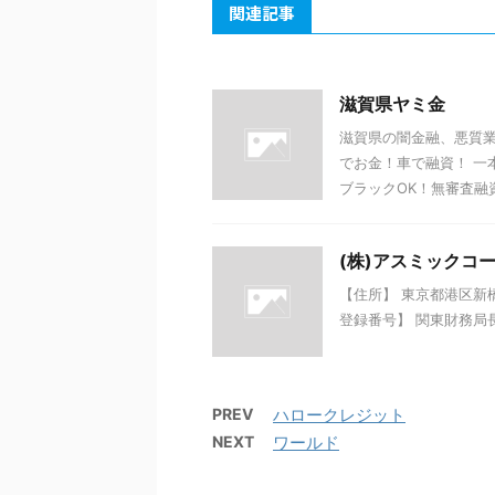
関連記事
滋賀県ヤミ金
滋賀県の闇金融、悪質業
でお金！車で融資！ 一
ブラックOK！無審査融資
(株)アスミックコ
【住所】 東京都港区新橋1-
登録番号】 関東財務局長(
PREV
ハロークレジット
NEXT
ワールド