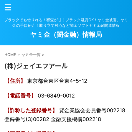
ブラックでも借りれる！審査が甘くブラック融資OK！ヤミ金被害、ヤミ
金の手口紹介！取り立て対応など闇金ソフトヤミ金融関連情報
ヤミ金（闇金融）情報局
HOME
>
ヤミ金一覧
>
(株)ジェイエフアール
【住所】
東京都台東区台東4ｰ5ｰ12
【電話番号】
03ｰ6849ｰ0012
【詐称した登録番号】
貸金業協会会員番号002218
登録番号(3)00282 金融支援機構002218