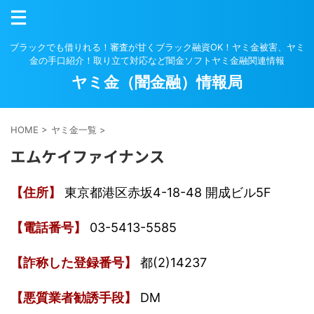
ブラックでも借りれる！審査が甘くブラック融資OK！ヤミ金被害、ヤミ
金の手口紹介！取り立て対応など闇金ソフトヤミ金融関連情報
ヤミ金（闇金融）情報局
HOME
>
ヤミ金一覧
>
エムケイファイナンス
【住所】
東京都港区赤坂4-18-48 開成ビル5F
【電話番号】
03-5413-5585
【詐称した登録番号】
都(2)14237
【悪質業者勧誘手段】
DM