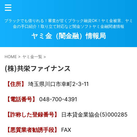
ブラックでも借りれる！審査が甘くブラック融資OK！ヤミ金被害、ヤミ
金の手口紹介！取り立て対応など闇金ソフトヤミ金融関連情報
ヤミ金（闇金融）情報局
HOME
>
ヤミ金一覧
>
(株)共栄ファイナンス
【住所】
埼玉県川口市幸町2-3-11
【電話番号】
048-700-4391
【詐称した登録番号】
日本貸金業協会(5)000285
【悪質業者勧誘手段】
FAX