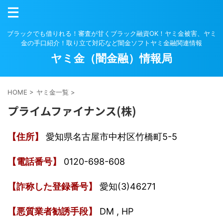
ブラックでも借りれる！審査が甘くブラック融資OK！ヤミ金被害、ヤミ
金の手口紹介！取り立て対応など闇金ソフトヤミ金融関連情報
ヤミ金（闇金融）情報局
HOME
>
ヤミ金一覧
>
プライムファイナンス(株)
【住所】
愛知県名古屋市中村区竹橋町5-5
【電話番号】
0120-698-608
【詐称した登録番号】
愛知(3)46271
【悪質業者勧誘手段】
DM , HP