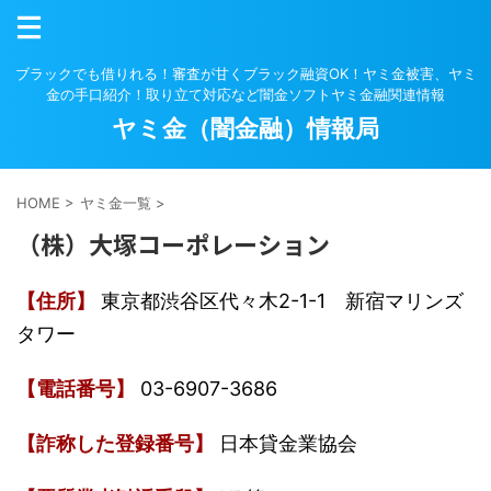
ブラックでも借りれる！審査が甘くブラック融資OK！ヤミ金被害、ヤミ
金の手口紹介！取り立て対応など闇金ソフトヤミ金融関連情報
ヤミ金（闇金融）情報局
HOME
>
ヤミ金一覧
>
（株）大塚コーポレーション
【住所】
東京都渋谷区代々木2-1-1 新宿マリンズ
タワー
【電話番号】
03-6907-3686
【詐称した登録番号】
日本貸金業協会