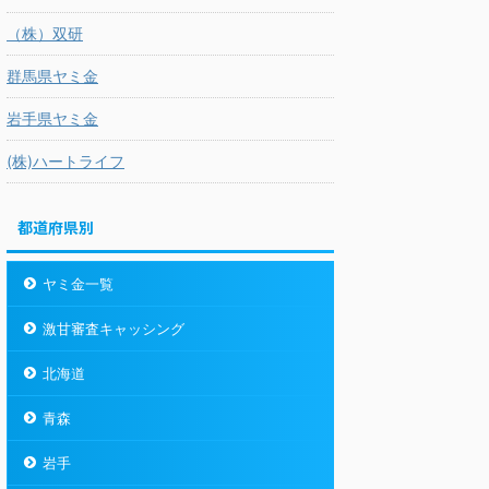
（株）双研
群馬県ヤミ金
岩手県ヤミ金
(株)ハートライフ
都道府県別
ヤミ金一覧
激甘審査キャッシング
北海道
青森
岩手