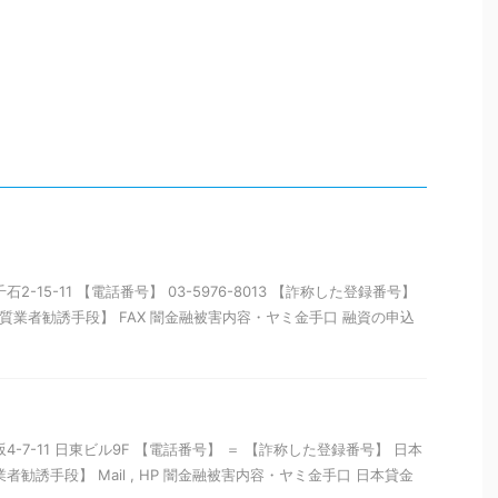
2-15-11 【電話番号】 03-5976-8013 【詐称した登録番号】
【悪質業者勧誘手段】 FAX 闇金融被害内容・ヤミ金手口 融資の申込
4-7-11 日東ビル9F 【電話番号】 ＝ 【詐称した登録番号】 日本
者勧誘手段】 Mail , HP 闇金融被害内容・ヤミ金手口 日本貸金