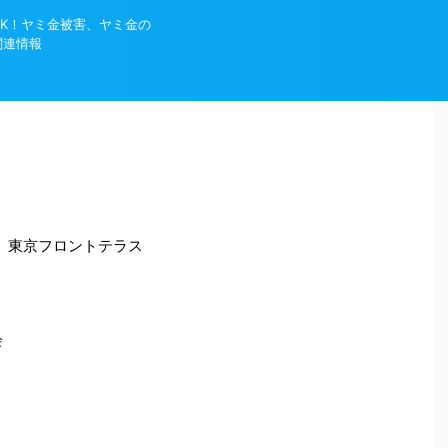
K！ヤミ金被害、ヤミ金の
関連情報
4 東京フロントテラス
会