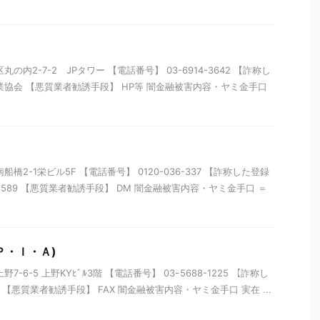
の内2-7-2 JPタワー 【電話番号】 03-6914-3642 【詐称し
業協会 【悪質業者勧誘手段】 HP等 闇金融被害内容・ヤミ金手口
橋2-1栄ビル5F 【電話番号】 0120-036-337 【詐称した登録
22589 【悪質業者勧誘手段】 DM 闇金融被害内容・ヤミ金手口 ＝
Ｐ・Ｉ・Ａ)
-6-5 上野KYﾋﾞﾙ3階 【電話番号】 03ｰ5688-1225 【詐称し
68 【悪質業者勧誘手段】 FAX 闇金融被害内容・ヤミ金手口 実在 ...