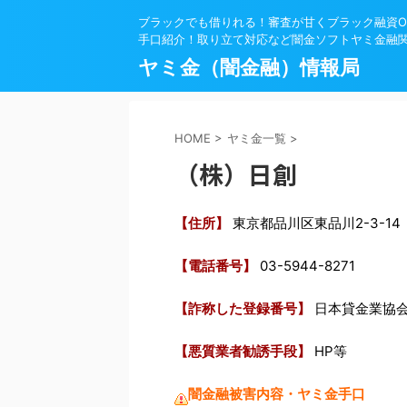
ブラックでも借りれる！審査が甘くブラック融資O
手口紹介！取り立て対応など闇金ソフトヤミ金融
ヤミ金（闇金融）情報局
HOME
>
ヤミ金一覧
>
（株）日創
【住所】
東京都品川区東品川2-3-1
【電話番号】
03-5944-8271
【詐称した登録番号】
日本貸金業協
【悪質業者勧誘手段】
HP等
闇金融被害内容・ヤミ金手口