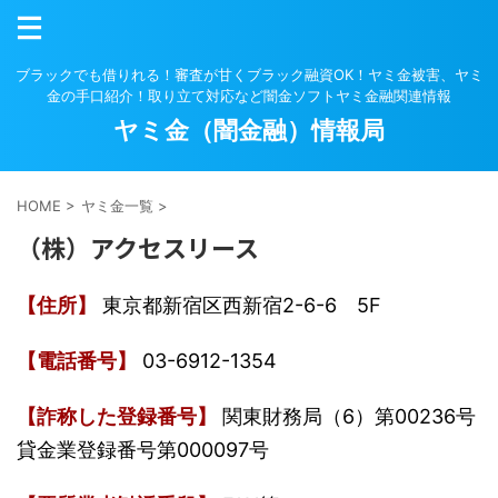
ブラックでも借りれる！審査が甘くブラック融資OK！ヤミ金被害、ヤミ
金の手口紹介！取り立て対応など闇金ソフトヤミ金融関連情報
ヤミ金（闇金融）情報局
HOME
>
ヤミ金一覧
>
（株）アクセスリース
【住所】
東京都新宿区西新宿2-6-6 5F
【電話番号】
03-6912-1354
【詐称した登録番号】
関東財務局（6）第00236号
貸金業登録番号第000097号