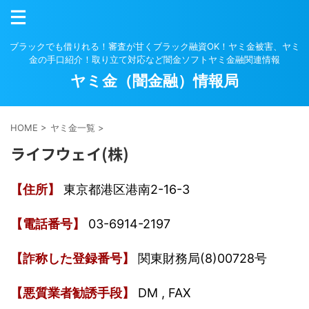
ブラックでも借りれる！審査が甘くブラック融資OK！ヤミ金被害、ヤミ
金の手口紹介！取り立て対応など闇金ソフトヤミ金融関連情報
ヤミ金（闇金融）情報局
HOME
>
ヤミ金一覧
>
ライフウェイ(株)
【住所】
東京都港区港南2-16-3
【電話番号】
03-6914-2197
【詐称した登録番号】
関東財務局(8)00728号
【悪質業者勧誘手段】
DM , FAX