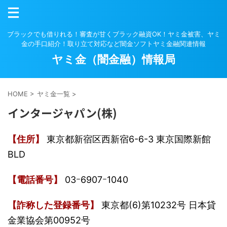
ブラックでも借りれる！審査が甘くブラック融資OK！ヤミ金被害、ヤミ
金の手口紹介！取り立て対応など闇金ソフトヤミ金融関連情報
ヤミ金（闇金融）情報局
HOME
>
ヤミ金一覧
>
インタージャパン(株)
【住所】
東京都新宿区西新宿6-6-3 東京国際新館
BLD
【電話番号】
03ｰ6907ｰ1040
【詐称した登録番号】
東京都(6)第10232号 日本貸
金業協会第00952号