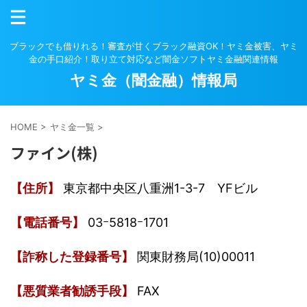
ブラックでも借りれる！審査が甘くブラック融資OK！ヤミ金被害、ヤミ
金の手口紹介！取り立て対応など闇金ソフトヤミ金融関連情報
ヤミ金（闇金融）情報局
HOME
>
ヤミ金一覧
>
ファイン(株)
【住所】
東京都中央区八重洲1-3-7 YFビル
【電話番号】
03ｰ5818ｰ1701
【詐称した登録番号】
関東財務局(10)00011
【悪質業者勧誘手段】
FAX