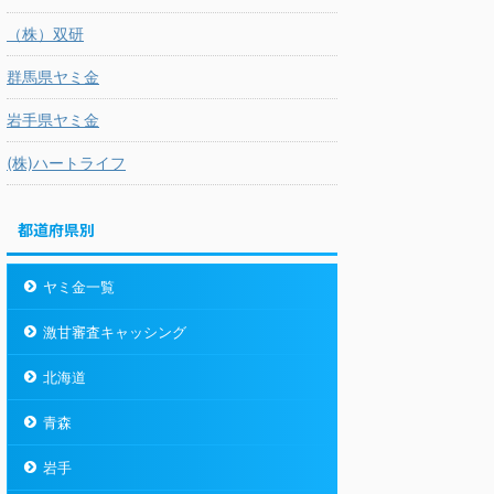
（株）双研
群馬県ヤミ金
岩手県ヤミ金
(株)ハートライフ
都道府県別
ヤミ金一覧
激甘審査キャッシング
北海道
青森
岩手