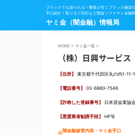
ブラックでも借りれる！審査が甘くブラック融資O
手口紹介！取り立て対応など闇金ソフトヤミ金融
ヤミ金（闇金融）情報局
HOME
>
ヤミ金一覧
>
（株）日興サービス
【住所】
東京都千代田区丸の内1-11
【電話番号】
03-6860-7546
【詐称した登録番号】
日本貸金業協
【悪質業者勧誘手段】
HP等
闇金融被害内容・ヤミ金手口